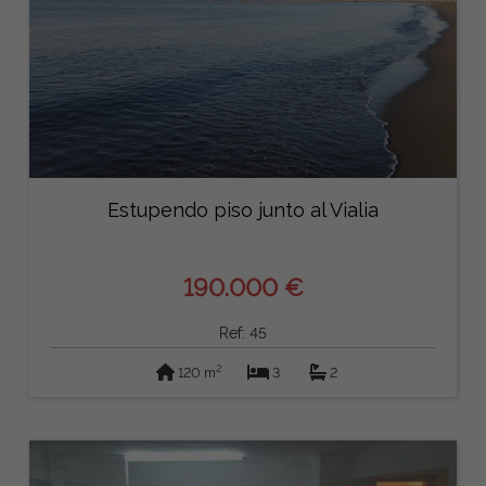
Estupendo piso junto al Vialia
190.000 €
Ref: 45
2
120 m
3
2