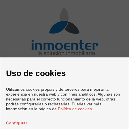
CONTACTO
Uso de cookies
Avenida Mediterráneo, 76
29730 Rincón de la Victoria (Málaga)
+44 125623566
|
+34 952020414
Utilizamos cookies propias y de terceros para mejorar la
test@inmoenter.com
experiencia en nuestra web y con fines analíticos. Algunas son
test1@inmoenter.com
necesarias para el correcto funcionamiento de la web, otras
podrás configurarlas o rechazarlas. Puedes ver más
información en la página de
Política de cookies
Copyright © 2026 InmoEnter. |
Aviso Legal
|
Política de
privacidad
|
Política de Cookies
Configurar
Desarrollado por
Inmoenter