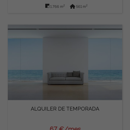
2
2
1.766 m
561 m
ALQUILER DE TEMPORADA
67 €/mes