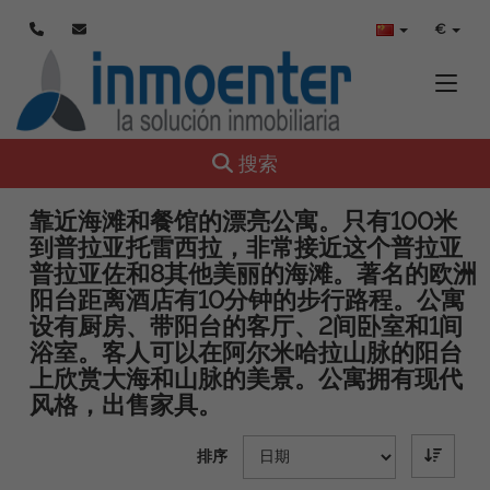
€
Toggle
Toggle navigation
搜索
靠近海滩和餐馆的漂亮公寓。只有100米
到普拉亚托雷西拉，非常接近这个普拉亚
普拉亚佐和8其他美丽的海滩。著名的欧洲
阳台距离酒店有10分钟的步行路程。公寓
设有厨房、带阳台的客厅、2间卧室和1间
浴室。客人可以在阿尔米哈拉山脉的阳台
上欣赏大海和山脉的美景。公寓拥有现代
风格，出售家具。
排序