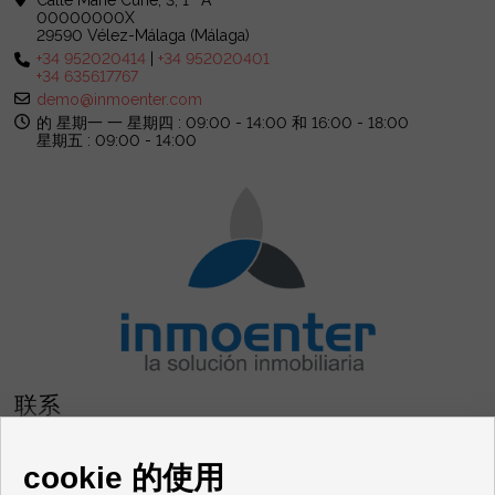
00000000X
29590 Vélez-Málaga (Málaga)
+34 952020414
|
+34 952020401
+34 635617767
demo@inmoenter.com
的 星期一 一 星期四 : 09:00 - 14:00 和 16:00 - 18:00
星期五 : 09:00 - 14:00
联系
Avenida Mediterráneo, 76
cookie 的使用
29730 Rincón de la Victoria (Málaga)
+44 125623566
|
+34 952020414