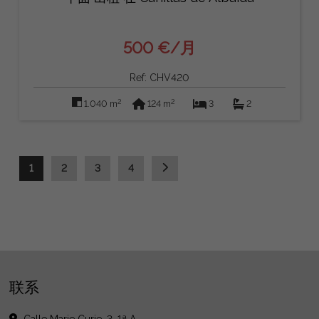
500 €/月
Ref: CHV420
2
2
1.040 m
124 m
3
2
1
2
3
4
联系
Calle Marie Curie, 3, 1ª A