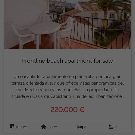
Frontline beach apartment for sale
Un encantador apartamento en planta alta con una gran
terraza orientada al sur que ofrece vistas panorámicas del
mar Mediterráneo y las montañas. La propiedad está
situada en Oasis de Capistrano, una de las urbanizaciones
más prestigiosas de Nerja, aclamada por sus exuberantes
220.000 €
jardines, grandes palmeras y hermosas piscinas. El
alojamiento consta de dos dormitorios dobles, ambos
con armarios empotrados, aire acondicionado y
2
2
300 m
150 m
2
2
calefacción y puertas que dan a la terraza. El cuarto de