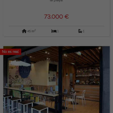
la playa.
73.000 €
2
45 m
1
1
No es real