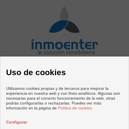
CONTACTO
Uso de cookies
Avenida Mediterráneo, 76
29730 Rincón de la Victoria (Málaga)
+44 125623566
|
+34 952020414
Utilizamos cookies propias y de terceros para mejorar la
test@inmoenter.com
experiencia en nuestra web y con fines analíticos. Algunas son
test1@inmoenter.com
necesarias para el correcto funcionamiento de la web, otras
podrás configurarlas o rechazarlas. Puedes ver más
información en la página de
Política de cookies
Copyright © 2026 InmoEnter. |
Aviso Legal
|
Política de
privacidad
|
Política de Cookies
Configurar
Desarrollado por
Inmoenter