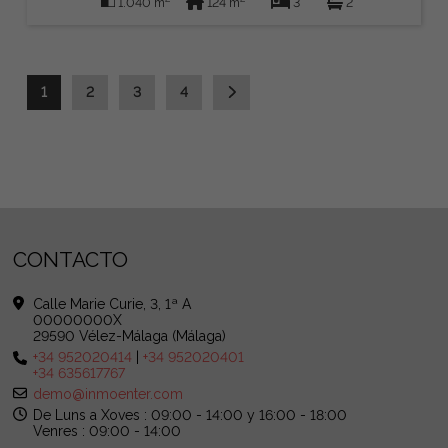
1.040 m
124 m
3
2
1
2
3
4
CONTACTO
Calle Marie Curie, 3, 1ª A
00000000X
29590 Vélez-Málaga (Málaga)
+34 952020414
|
+34 952020401
+34 635617767
demo@inmoenter.com
De Luns a Xoves : 09:00 - 14:00 y 16:00 - 18:00
Venres : 09:00 - 14:00