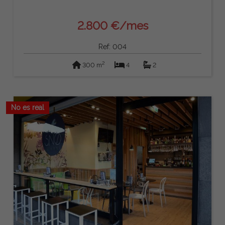
2.800 €/mes
Ref: 004
2
300 m
4
2
No es real