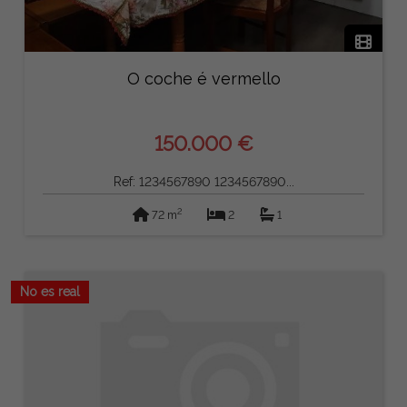
O coche é vermello
150.000 €
Ref: 1234567890 1234567890...
2
72 m
2
1
No es real