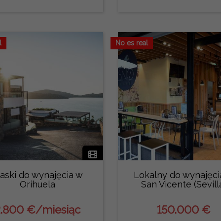
l
No es real
łaski do wynajęcia w
Lokalny do wynajęci
Orihuela
San Vicente (Sevill
.800 €/miesiąc
150.000 €