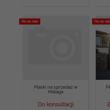
No es real
No es rea
Płaski na sprzedaż w
P
Málaga
Do konsultacji
2