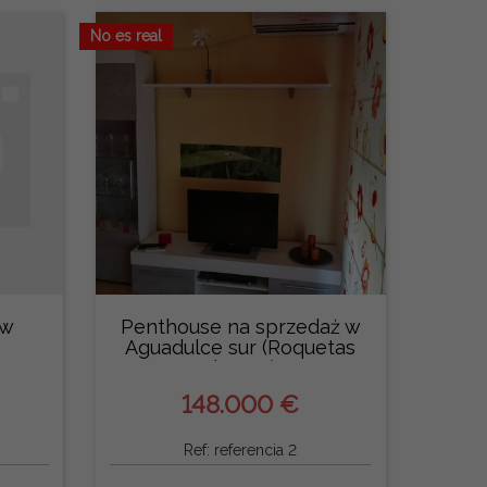
No es real
 w
Penthouse na sprzedaż w
Aguadulce sur (Roquetas
de Mar)
148.000 €
Ref: referencia 2