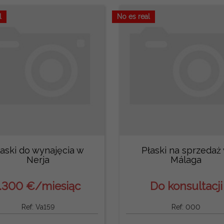
l
No es real
łaski do wynajęcia w
Płaski na sprzedaż
Nerja
Málaga
1.300 €/miesiąc
Do konsultacji
Ref: Va159
Ref: 000