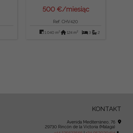
500 €/miesiąc
Ref: CHV420
2
2
1.040 m
124 m
3
2
KONTAKT
Avenida Mediterráneo, 76
29730 Rincón de la Victoria (Málaga)