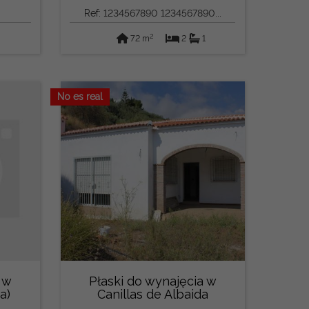
Ref: 1234567890 1234567890...
2
72 m
2
1
No es real
 w
Płaski do wynajęcia w
a)
Canillas de Albaida