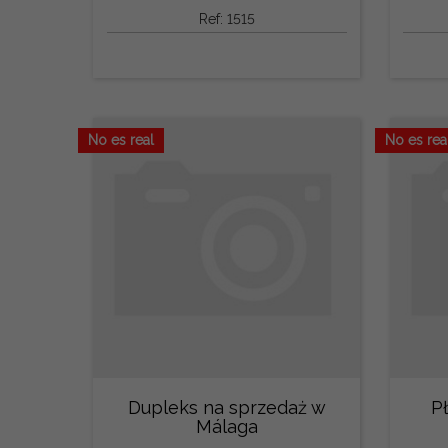
Ref: 1515
No es real
No es rea
Dupleks na sprzedaż w
P
Málaga