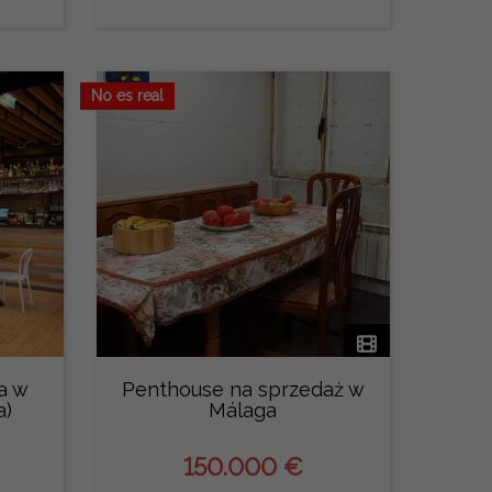
No es real
a w
Penthouse na sprzedaż w
a)
Málaga
150.000 €