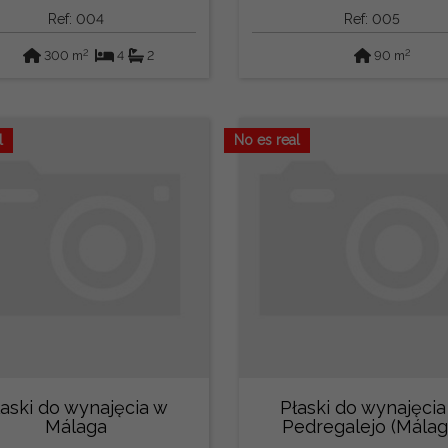
Ref: 004
Ref: 005
2
2
300 m
4
2
90 m
l
No es real
łaski do wynajęcia w
Płaski do wynajęcia
Málaga
Pedregalejo (Málag