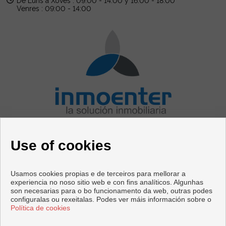
De Luns a Xoves : 09:00 - 14:00 y 16:00 - 18:00
Venres : 09:00 - 14:00
CONTACTO
Use of cookies
Avenida Mediterráneo, 76
29730 Rincón de la Victoria (Málaga)
+44 125623566
|
+34 952020414
Usamos cookies propias e de terceiros para mellorar a
test@inmoenter.com
experiencia no noso sitio web e con fins analíticos. Algunhas
test1@inmoenter.com
son necesarias para o bo funcionamento da web, outras podes
configuralas ou rexeitalas. Podes ver máis información sobre o
Política de cookies
Copyright © 2026 InmoEnter. |
Aviso Legal
|
Política de