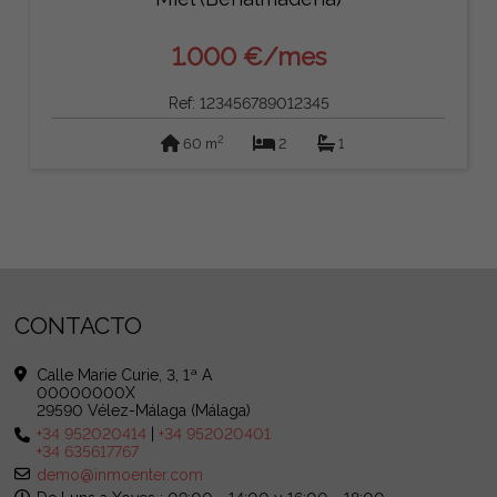
1.000 €/mes
Ref: 123456789012345
2
60 m
2
1
CONTACTO
Calle Marie Curie, 3, 1ª A
00000000X
29590 Vélez-Málaga (Málaga)
+34 952020414
|
+34 952020401
+34 635617767
demo@inmoenter.com