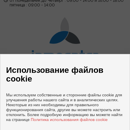
от понедельник до Четверг : 09:00 - 14:00 и 16:00 - 18:00
пятница : 09:00 - 14:00
Использование файлов
СВЯЗАТЬСЯ
cookie
Avenida Mediterráneo, 76
29730 Rincón de la Victoria (Málaga)
Мы используем собственные и сторонние файлы cookie для
+44 125623566
|
+34 952020414
улучшения работы нашего сайта и в аналитических целях.
test@inmoenter.com
Некоторые из них необходимы для правильного
test1@inmoenter.com
функционирования сайта, другие вы можете настроить или
отклонить. Более подробную информацию вы можете найти
на странице
Политика использования файлов cookie
Copyright © 2026 InmoEnter. |
Официальное Уведомление
|