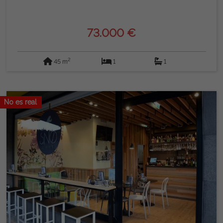
73.000 €
2
45 m
1
1
No es real