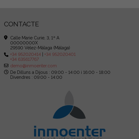
DÚPLEX EN VENDA IN A BAÑA
A consultar
CONTACTE
Calle Marie Curie, 3, 1ª A
00000000X
29590 Vélez-Málaga (Málaga)
+34 952020414
|
+34 952020401
+34 635617767
demo@inmoenter.com
De Dilluns a Dijous : 09:00 - 14:00 i 16:00 - 18:00
Divendres : 09:00 - 14:00