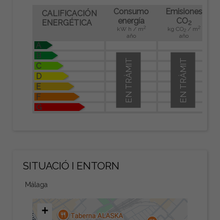
Consumo
Emisiones
CALIFICACIÓN
energía
CO
ENERGÉTICA
2
2
2
kW h / m
kg CO
/ m
2
año
año
A
B
EN TRÀMIT
EN TRÀMIT
C
D
E
F
G
SITUACIÓ I ENTORN
Málaga
+