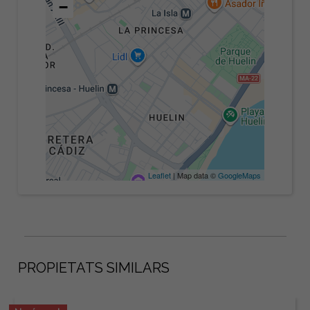
−
Leaflet
| Map data ©
GoogleMaps
PROPIETATS SIMILARS