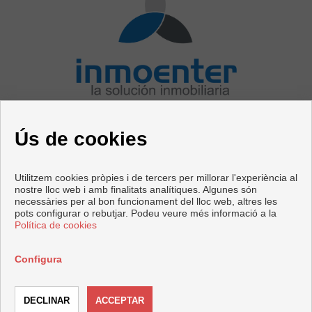
CONTACTE
Ús de cookies
Avenida Mediterráneo, 76
29730 Rincón de la Victoria (Málaga)
+44 125623566
|
+34 952020414
Utilitzem cookies pròpies i de tercers per millorar l'experiència al
test@inmoenter.com
nostre lloc web i amb finalitats analítiques. Algunes són
test1@inmoenter.com
necessàries per al bon funcionament del lloc web, altres les
pots configurar o rebutjar. Podeu veure més informació a la
Política de cookies
Copyright © 2026 InmoEnter. |
Avís Legal
|
política de protecció
de dades
|
Cookies policy
Configura
Desenvolupat per
Inmoenter