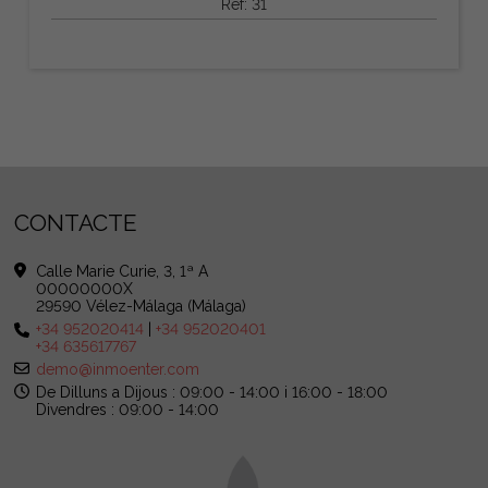
Ref: 31
CONTACTE
Calle Marie Curie, 3, 1ª A
00000000X
29590 Vélez-Málaga (Málaga)
+34 952020414
|
+34 952020401
+34 635617767
demo@inmoenter.com
De Dilluns a Dijous : 09:00 - 14:00 i 16:00 - 18:00
Divendres : 09:00 - 14:00