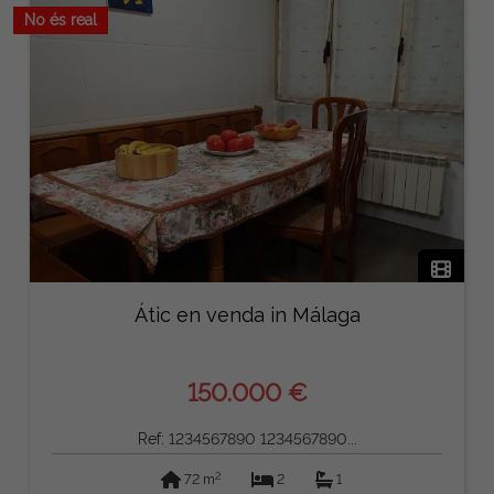
No és real
Átic en venda in Málaga
150.000 €
Ref: 1234567890 1234567890...
2
72 m
2
1