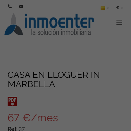
Error:Failed to connect to pay.entersoftweb.com port 8080:
€
Connection refused
Toggle
CASA EN LLOGUER IN
MARBELLA
67 €/mes
Ref:
37