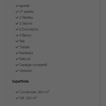
apariat
2ª plante
2 Plantes
2 Salons
6 Dormitoris
4 Banys
Pati
Traster
Rentador
Rebost
Garatge compartit
Vestidor
Superfícies
2
Construïda: 350 m
2
Útil: 210 m