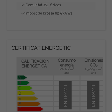
Comunitat 351 €/Mes
Impost de brossa 92 €/Anys
CERTIFICAT ENERGÈTIC
Consumo
Emisiones
CALIFICACIÓN
energía
CO
ENERGÉTICA
2
2
2
kW h / m
kg CO
/ m
2
año
año
A
B
EN TRÀMIT
EN TRÀMIT
C
D
E
F
G