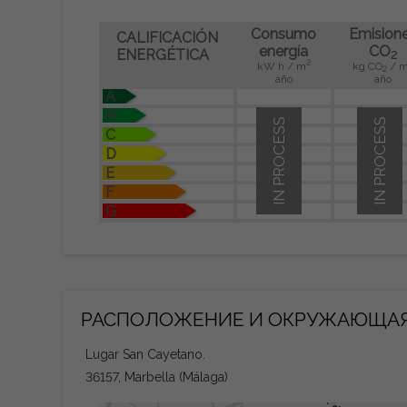
Consumo
Emision
CALIFICACIÓN
energía
CO
ENERGÉTICA
2
2
kW h / m
kg CO
/ 
2
año
año
A
B
IN PROCESS
IN PROCESS
C
D
E
F
G
РАСПОЛОЖЕНИЕ И ОКРУЖАЮЩАЯ
Lugar San Cayetano.
36157, Marbella (Málaga)