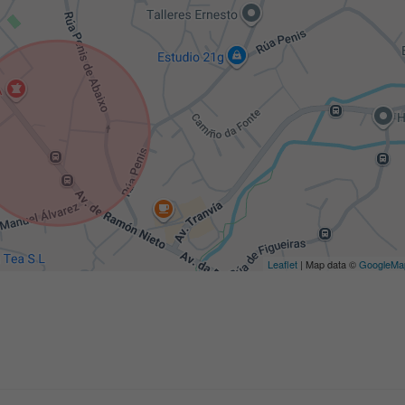
Leaflet
| Map data ©
GoogleMa