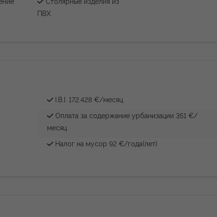
ение
Столярные изделия из
ПВХ
I.B.I. 172.428 €/месяц
Оплата за содержание урбанизации 351 €/
месяц
Налог на мусор 92 €/года(лет)